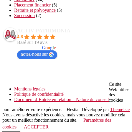
Placement financier
(5)
Retraite et prévoyance
(5)
Succession
(2)
ACTIV PATRIMONIA
4.8
Basé sur 19 avis
powered by
G
o
o
g
l
e
notez-nous sur
Ce site
Mentions légales
Web utilise
Politique de confidentialité
des
Document d’Entrée en relation – Nature du conseil
cookies
pour améliorer votre expérience.
Hestia | Développé par
ThemeIsle
Nous avons désactivé les cookies, mais vous pouvez modifier cela
pour un meilleur fonctionnement du site.
Paramètres des
cookies
ACCEPTER