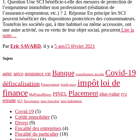
1. Question Une SCI bénéficie-t-elle des mesures de protection de
l’emprunteur immobilier non professionnel (résiliation de
l’assurance-emprunteur, etc.) ? 2. Réponse En principe les SCI
peuvent bénéficier des dispositions protectrices des consommateurs.
Toutefois les sociétés qui, à titre habituel ou même accessoire, ont
une autre activité, ou en vertu de leur objet social, procurent
Lire la
suite…
Par
Eric SAVARD
, il y a
5 ans
15 février 2021
Sujets
Covid-19
Banque
agirc
arrco
assurance vie
contribution sociale
impôt
loi de
défiscalisation
Financement
fonds euro
finance
Placement
PINEL
plus-value
MaPrimeRénov
PTZ
retraite
SCI
Succession
taxe foncière
taxe habitation
Covid-19
(5)
Crédit immobilier
(5)
Divers
(9)
Fiscalité des entreprises
(4)
Fiscalité du particulier
(18)
Immobilier
(14)