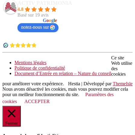
ACTIV PATRIMONIA
4.8
Basé sur 19 avis
powered by
G
o
o
g
l
e
notez-nous sur
Ce site
Mentions légales
Web utilise
Politique de confidentialité
des
Document d’Entrée en relation – Nature du conseil
cookies
pour améliorer votre expérience.
Hestia | Développé par
ThemeIsle
Nous avons désactivé les cookies, mais vous pouvez modifier cela
pour un meilleur fonctionnement du site.
Paramètres des
cookies
ACCEPTER
Fermer