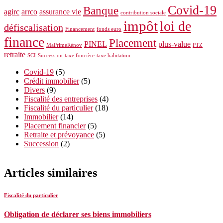
Covid-19
Banque
agirc
arrco
assurance vie
contribution sociale
impôt
loi de
défiscalisation
Financement
fonds euro
finance
Placement
PINEL
plus-value
MaPrimeRénov
PTZ
retraite
SCI
Succession
taxe foncière
taxe habitation
Covid-19
(5)
Crédit immobilier
(5)
Divers
(9)
Fiscalité des entreprises
(4)
Fiscalité du particulier
(18)
Immobilier
(14)
Placement financier
(5)
Retraite et prévoyance
(5)
Succession
(2)
Articles similaires
Fiscalité du particulier
Obligation de déclarer ses biens immobiliers