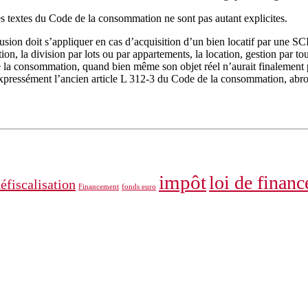
s textes du Code de la consommation ne sont pas autant explicites.
n doit s’appliquer en cas d’acquisition d’un bien locatif par une SCI au
uction, la division par lots ou par appartements, la location, gestion par
de la consommation, quand bien même son objet réel n’aurait finalement 
 expressément l’ancien article L 312-3 du Code de la consommation, abr
impôt
loi de financ
éfiscalisation
Financement
fonds euro