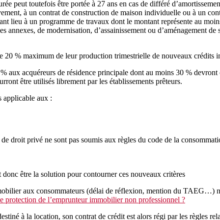
rée peut toutefois être portée à 27 ans en cas de différé d’amortissement
èvement, à un contrat de construction de maison individuelle ou à un con
onnant lieu à un programme de travaux dont le montant représente au moi
aces annexes, de modernisation, d’assainissement ou d’aménagement de su
 de 20 % maximum de leur production trimestrielle de nouveaux crédits 
0 % aux acquéreurs de résidence principale dont au moins 30 % devront 
urront être utilisés librement par les établissements prêteurs.
 applicable aux :
 de droit privé ne sont pas soumis aux règles du code de la consommation
t donc être la solution pour contourner ces nouveaux critères
 immobilier aux consommateurs (délai de réflexion, mention du TAEG…) n
 protection de l’emprunteur immobilier non professionnel ?
iné à la location, son contrat de crédit est alors régi par les règles rel