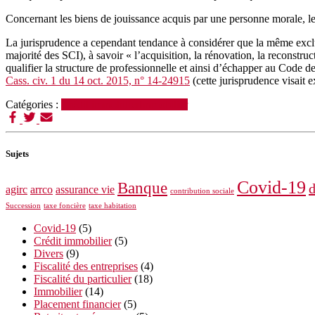
Concernant les biens de jouissance acquis par une personne morale, le
La jurisprudence a cependant tendance à considérer que la même exclusio
majorité des SCI), à savoir « l’acquisition, la rénovation, la reconstr
qualifier la structure de professionnelle et ainsi d’échapper au Code 
Cass. civ. 1 du 14 oct. 2015, n° 14-24915
(cette jurisprudence visait
Catégories :
Crédit immobilier
Immobilier
Sujets
Covid-19
Banque
d
agirc
arrco
assurance vie
contribution sociale
Succession
taxe foncière
taxe habitation
Covid-19
(5)
Crédit immobilier
(5)
Divers
(9)
Fiscalité des entreprises
(4)
Fiscalité du particulier
(18)
Immobilier
(14)
Placement financier
(5)