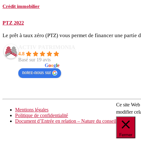
Crédit immobilier
PTZ 2022
Le prêt à taux zéro (PTZ) vous permet de financer une partie d
ACTIV PATRIMONIA
4.8
Basé sur 19 avis
powered by
G
o
o
g
l
e
notez-nous sur
Ce site Web 
Mentions légales
modifier cel
Politique de confidentialité
Document d’Entrée en relation – Nature du conseil
Fermer