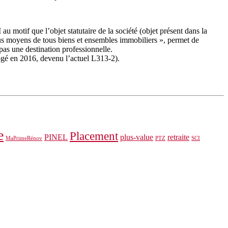
 motif que l’objet statutaire de la société (objet présent dans la
 tous moyens de tous biens et ensembles immobiliers », permet de
pas une destination professionnelle.
ogé en 2016, devenu l’actuel L313-2).
e
Placement
PINEL
plus-value
retraite
MaPrimeRénov
PTZ
SCI