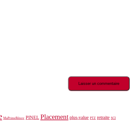
e
Placement
PINEL
plus-value
retraite
MaPrimeRénov
PTZ
SCI