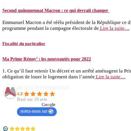
Second quinquennat Macron : ce qui devrait changer
Emmanuel Macron a été réélu président de la République ce d
programme pendant la campagne électorale de
Lire la suite…
Fiscalité du particulier
Ma Prime Rénov’ : les nouveautés pour 2022
1. Ce qu’il faut retenir Un décret et un arrêté aménagent la 
obligation de louer le logement dans l’année
Lire la suite…
ACTIV PATRIMONIA
4.8
Basé sur 19 avis
powered by
G
o
o
g
l
e
notez-nous sur