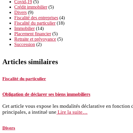
Covid-19
(5)
Crédit immobilier
(5)
Divers
(9)
Fiscalité des entreprises
(4)
Fiscalité du particulier
(18)
Immobilier
(14)
Placement financier
(5)
Retraite et prévoyance
(5)
Succession
(2)
Articles similaires
Fiscalité du particulier
Obligation de déclarer ses biens immobiliers
Cet article vous expose les modalités déclarative en fonction 
principales, a institué une
Lire la suite…
Divers