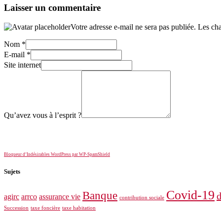
Laisser un commentaire
Votre adresse e-mail ne sera pas publiée.
Les cha
Nom
*
E-mail
*
Site internet
Qu’avez vous à l’esprit ?
Bloqueur d’Indésirables WordPress par WP-SpamShield
Sujets
Covid-19
Banque
d
agirc
arrco
assurance vie
contribution sociale
Succession
taxe foncière
taxe habitation